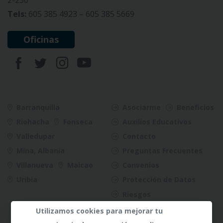
Tels:
605 385 4923 – 605 385 5669
Oficinas
Barranquilla
Asociarme
Beneficios
Riohacha
Fonseca
Auxilios Educativos
Valledupar
Contacto
Mina, Albania
Preguntas Frecuentes
Villanueva
Maicao
Convenios
Uribia
Protección de Datos
Riesgos
Utilizamos cookies para mejorar tu