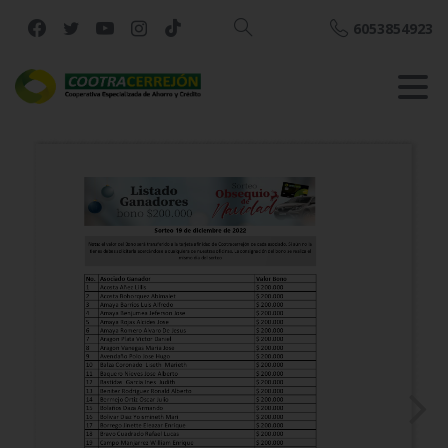
6053854923
Buscar