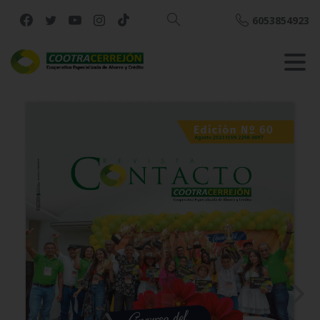
6053854923
Buscar