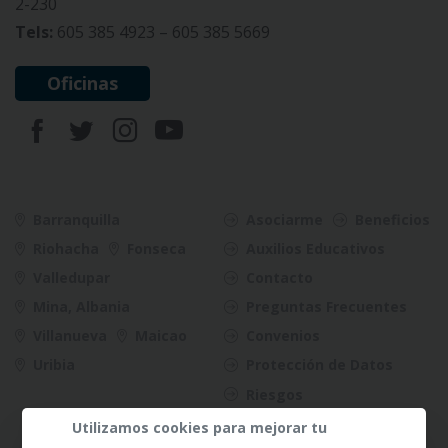
2-230
Tels:
605 385 4923 – 605 385 5669
Oficinas
Barranquilla
Asociarme
Beneficios
Riohacha
Fonseca
Auxilios Educativos
Valledupar
Contacto
Mina, Albania
Preguntas Frecuentes
Villanueva
Maicao
Convenios
Uribia
Protección de Datos
Riesgos
Utilizamos cookies para mejorar tu