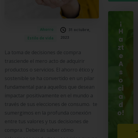
¡
Ahorro
31 octubre,
H
2023
Estilo de vida
a
zt
La toma de decisiones de compra
e
trasciende el mero acto de adquirir
A
productos o servicios. El ahorro ético y
s
sostenible se ha convertido en un pilar
o
fundamental para aquellos que desean
ci
impactar positivamente en el mundo a
a
d
través de sus elecciones de consumo. te
o!
sumergimos en la profunda conexión
entre tus valores y tus decisiones de
compra. Deberás saber cómo