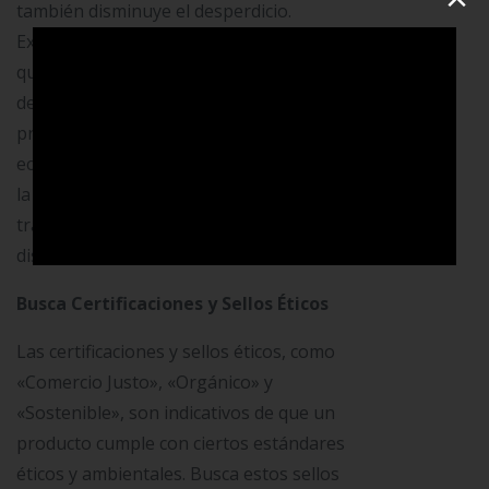
también disminuye el desperdicio.
Explora productos locales y artesanales
que reflejen la creatividad y la identidad
de tu comunidad. Al apoyar a los
productores locales, no solo impulsas la
economía, sino que también minimizas
la huella de carbono asociada con el
transporte de mercancías a largas
distancias.
Busca Certificaciones y Sellos Éticos
Las certificaciones y sellos éticos, como
«Comercio Justo», «Orgánico» y
«Sostenible», son indicativos de que un
producto cumple con ciertos estándares
éticos y ambientales. Busca estos sellos