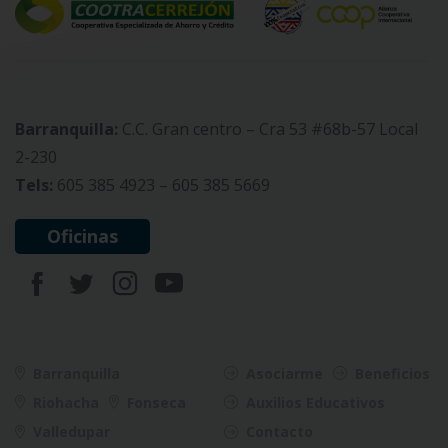
Barranquilla:
C.C. Gran centro – Cra 53 #68b-57 Local
2-230
Tels:
605 385 4923 – 605 385 5669
Oficinas
Barranquilla
Asociarme
Beneficios
Riohacha
Fonseca
Auxilios Educativos
Valledupar
Contacto