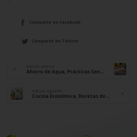
Compartir en Facebook
Compartir en Twitter
Artículo anterior
Continue
Ahorro de Agua, Prácticas Sencillas para Reducir el Consumo y la Factura
Reading
Artículo siguiente
Cocina Económica, Recetas deliciosas y asequibles para toda la familia