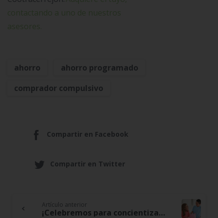
contactando a uno de nuestros
asesores.
ahorro
ahorro programado
comprador compulsivo
Compartir en Facebook
Compartir en Twitter
Artículo anterior
Continue
¡Celebremos para concientizar! 31 de octubre, día mundial del ahorro.