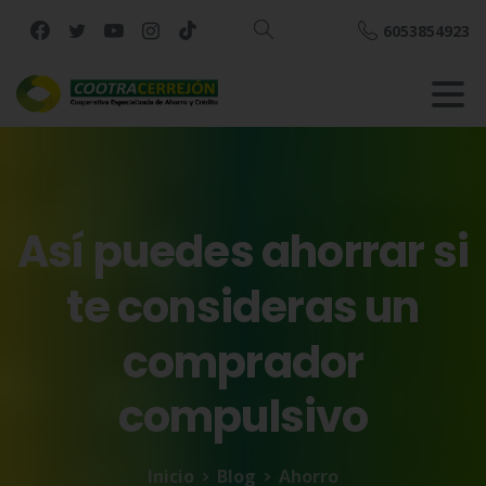
6053854923
Buscar
Así
puedes
ahorrar
si
te
consideras
un
comprador
compulsivo
Inicio
Blog
Ahorro