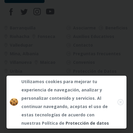
Barranquilla
Asociarme
Beneficios
Riohacha
Fonseca
Auxilios Educativos
Valledupar
Contacto
Mina, Albania
Preguntas Frecuentes
Villanueva
Maicao
Convenios
Uribia
Protección de Datos
Riesgos
Utilizamos cookies para mejorar tu
experiencia de navegación, analizar y
Close
personalizar contenido y servicios. Al
continuar navegando, aceptas el uso de
¿Dudas?
Any te
estas tecnologías de acuerdo con
atenderá
nuestras Política de
Protección de datos