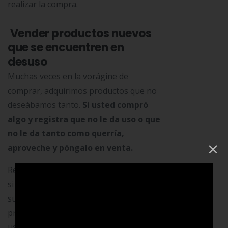
realizar la compra.
Vender productos nuevos
que se encuentren en
desuso
Muchas veces en la vorágine de
comprar, adquirimos productos que no
deseábamos tanto.
Si usted compró
algo y registra que no le da uso o que
no le da tanto como querría,
×
aproveche y póngalo en venta.
Realice un estudio de mercado para ver
si el producto que compró sufrió una
suba de precios. En tal caso evalúe su
precio de venta, contemplando
uso/desuso y valores actuales.