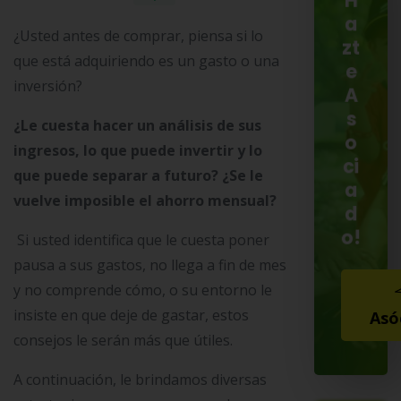
H
a
¿Usted antes de comprar, piensa si lo
zt
que está adquiriendo es un gasto o una
e
inversión?
A
s
¿Le cuesta hacer un análisis de sus
o
ingresos, lo que puede invertir y lo
ci
que puede separar a futuro? ¿Se le
a
vuelve imposible el ahorro mensual?
d
o!
Si usted identifica que le cuesta poner
pausa a sus gastos, no llega a fin de mes
y no comprende cómo, o su entorno le
insiste en que deje de gastar, estos
Asó
consejos le serán más que útiles.
A continuación, le brindamos diversas