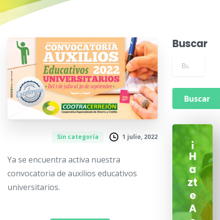
Buscar
Buscar para:
1 julio, 2022
Sin categoría
¡
H
Ya se encuentra activa nuestra
a
convocatoria de auxilios educativos
zt
universitarios.
e
A