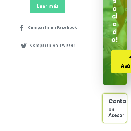
s
Leer más
o
ci
a
Compartir en Facebook
d
o!
Compartir en Twitter
Asó
Contac
un
Asesor