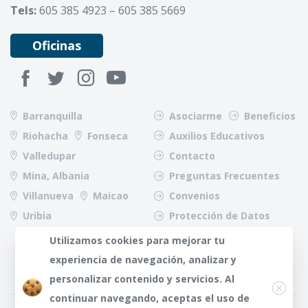
Tels:
605 385 4923 – 605 385 5669
Oficinas
Barranquilla
Asociarme
Beneficios
Riohacha
Fonseca
Auxilios Educativos
Valledupar
Contacto
Mina, Albania
Preguntas Frecuentes
Villanueva
Maicao
Convenios
Uribia
Protección de Datos
Riesgos
Utilizamos cookies para mejorar tu
experiencia de navegación, analizar y
Close
personalizar contenido y servicios. Al
continuar navegando, aceptas el uso de