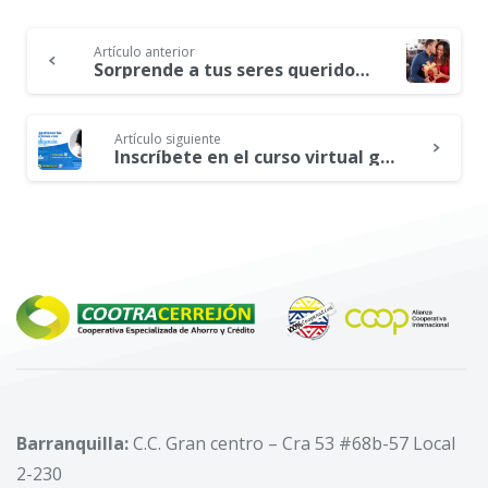
Artículo anterior
Continue
Sorprende a tus seres queridos esta navidad con el plan de ahorro programado
Reading
Artículo siguiente
Inscríbete en el curso virtual gratuito «Cómo gestionar las emociones con inteligencia»
Barranquilla:
C.C. Gran centro – Cra 53 #68b-57 Local
2-230