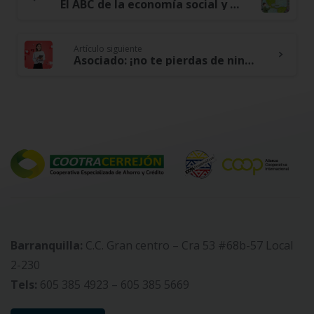
Continue
El ABC de la economía social y solidaria en Colombia
Reading
Artículo siguiente
Asociado: ¡no te pierdas de ningún beneficio! con las redes sociales de Cootracerrejón
Barranquilla:
C.C. Gran centro – Cra 53 #68b-57 Local
2-230
Tels:
605 385 4923 – 605 385 5669