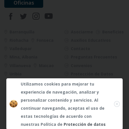
Oficinas
Barranquilla
Asociarme
Beneficios
Riohacha
Fonseca
Auxilios Educativos
Valledupar
Contacto
Mina, Albania
Preguntas Frecuentes
Villanueva
Maicao
Convenios
Uribia
Protección de Datos
Riesgos
Utilizamos cookies para mejorar tu
experiencia de navegación, analizar y
Close
personalizar contenido y servicios. Al
continuar navegando, aceptas el uso de
¿Dudas?
Any te
estas tecnologías de acuerdo con
atenderá
nuestras Política de
Protección de datos