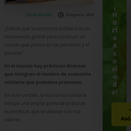
¡
H
23 agosto, 2022
Estilo de vida
a
¿Sabías que la economía solidaria es un
zt
movimiento global para construir un
e
mundo que piense en las personas y el
A
planeta?
s
o
En el mundo hay prácticas diversas
ci
que integran el modelo de economía
a
solidaria que podemos promover.
d
o!
En este sentido, la economía solidaria
incluye una amplia gama de prácticas
económicas que se alinean con sus
Asó
valores: