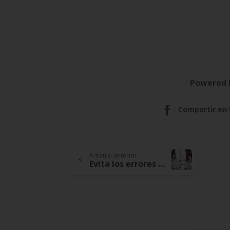
Powered 
Compartir en
Continue
Artículo anterior
Evita los errores más frecuentes a la hora de ahorrar
Reading