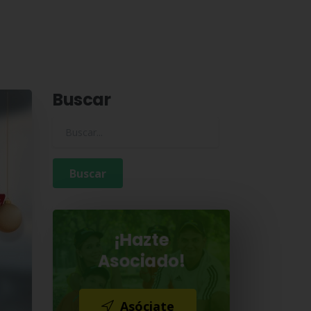
Buscar
Buscar para:
¡Hazte
Asociado!
Asóciate