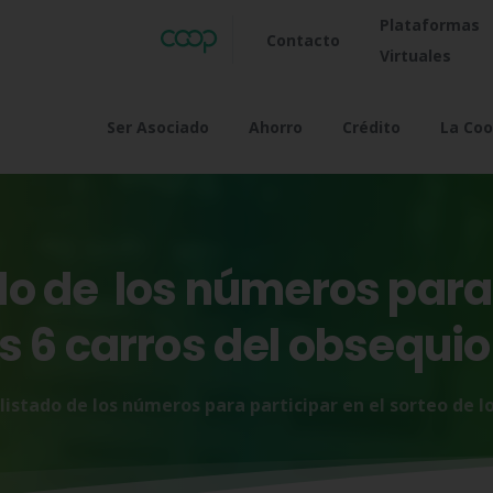
Plataformas
Contacto
Virtuales
Ser Asociado
Ahorro
Crédito
La Coo
do
de
los
números
para
os
6
carros
del
obsequio
listado de los números para participar en el sorteo de l