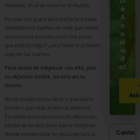
zt
tenemos, es el de recorrer el mundo.
e
A
Porque nos gusta acompañarte a hacer
s
realidad esos sueños de viaje que tienes,
o
te contamos a continuación los pasos
ci
que podrás seguir para hacer el próximo
a
viaje de tus sueños.
d
o!
Pero antes de empezar con ello, pon
tu objetivo visible, no sólo en tu
mente.
Asó
No te olvides nunca de él, y que sea lo
primero que veas al abrir la billetera.
Escríbelo en tu escritorio, en diferentes
partes de tu casa para que te imagines
Contac
dónde puedes estar en poco tiempo, si