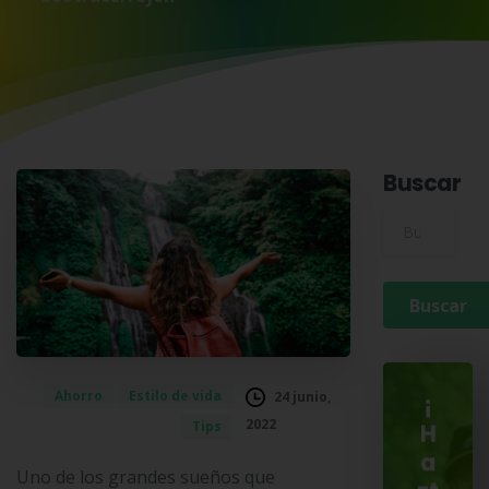
Buscar
Buscar para:
Ahorro
Estilo de vida
24 junio,
¡
2022
Tips
H
a
Uno de los grandes sueños que