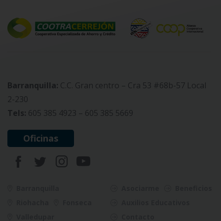
Barranquilla:
C.C. Gran centro – Cra 53 #68b-57 Local
2-230
Tels:
605 385 4923 – 605 385 5669
Oficinas
Barranquilla
Asociarme
Beneficios
Riohacha
Fonseca
Auxilios Educativos
Valledupar
Contacto