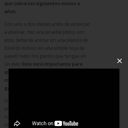
que cubra los siguientes meses o
años.
Con uno o dos meses antes de empezar
a ahorrar, haz una prueba piloto; con
esto, deberás anotar en una planilla de
Excel (o incluso en una simple hoja de
papel) todos los gastos que tengas en
×
un mes.
Esto será importante para
que, a final de mes, agrupes los
costos y analices lo que estás
gastando.
Si no sabes en qué se te va el
presupuesto, qué puedes recortar y
cuánto, será más difícil establecer
montos límites para cada necesidad que