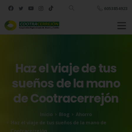
6053854923
Buscar
Haz
el
viaje
de
tus
sueños
de
la
mano
de
Cootracerrejón
Inicio
Blog
Ahorro
Haz el viaje de tus sueños de la mano de
Cootracerrejón