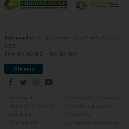
Barranquilla:
C.C. Gran centro – Cra 53 #68b-57 Local
2-230
Tels:
605 385 4923 – 605 385 5669
Oficinas
Barranquilla
Asociarme
Beneficios
Riohacha
Fonseca
Auxilios Educativos
Valledupar
Contacto
Mina, Albania
Preguntas Frecuentes