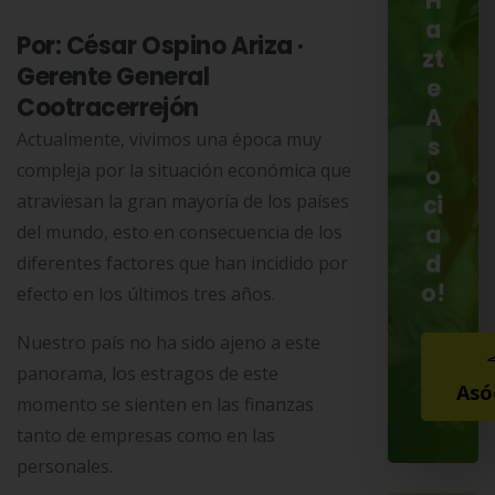
H
a
Por: César Ospino Ariza ·
zt
Gerente General
e
Cootracerrejón
A
Actualmente, vivimos una época muy
s
compleja por la situación económica que
o
atraviesan la gran mayoría de los países
ci
a
del mundo, esto en consecuencia de los
d
diferentes factores que han incidido por
o!
efecto en los últimos tres años.
Nuestro país no ha sido ajeno a este
panorama, los estragos de este
Asó
momento se sienten en las finanzas
tanto de empresas como en las
personales.