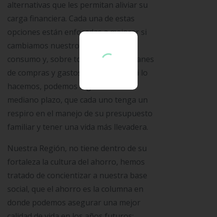
alternativas que les permitan aliviar su
carga financiera. Cada una de estas
opciones están enfocadas a mejorar si
cambiamos nuestros hábitos de
consumo y, sobre todo, nuestros afanes
de compras y gastos innecesarios; si lo
hacemos, podemos lograr en un
mediano plazo, que cada uno tenga un
respiro en el manejo de su presupuesto
familiar y tener una vida más llevadera.
Nuestra Región, no tiene dentro de su
fortaleza la cultura del ahorro, hemos
tratado de concientizar a nuestra base
social, que el ahorro es la columna en
donde podemos asegurar una mejor
calidad de vida en los años futuros: