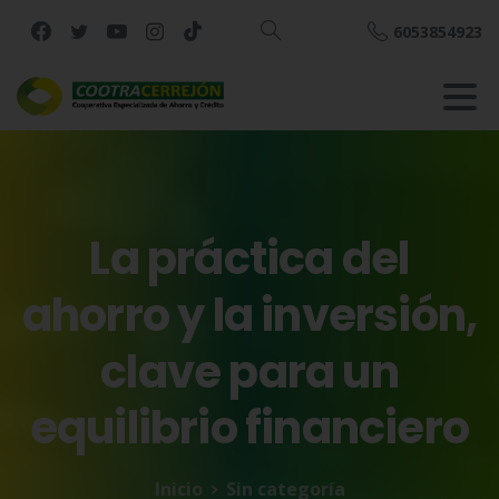
6053854923
Buscar
La
práctica
del
ahorro
y
la
inversión,
clave
para
un
equilibrio
financiero
Inicio
Sin categoría