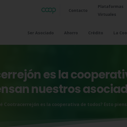
Plataformas
Contacto
Virtuales
Ser Asociado
Ahorro
Crédito
La Coo
errejón
es
la
cooperati
ensan
nuestros
asocia
é Cootracerrejón es la cooperativa de todos? Esto pien