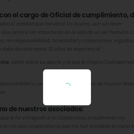
on el cargo de Oficial de cumplimiento, di
aboral, entidad que me abrió los brazos, aún sin tener
ar esa carrera tan importante en la vida de un ser humano,
os, mi responsabilidad, honestidad y compromiso, orgullos
 éxito durante estos 35 años de experiencia”
acha
, opinó sobre su aporte y lo que le inspira Cootracerrej
sponsabilidad y cada día aportaré lo mejor de mí para lleva
va».
uno de nuestros asociados:
d que le he entregado a mi Cooperativa, actualmente soy
a en mi casa cooperativa la que me han brindado la mano 