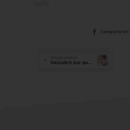
familia.
Compartir en
Continue
Artículo anterior
Descubre por qué nuestro pensamiento está orientado a grandes beneficios para nuestros asociados
Reading