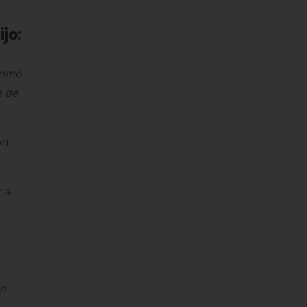
jo:
 como
a de
ón
r a
en