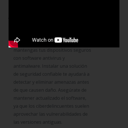
cifrar tu conexión y proteger tu
información.
Protege tus dispositivos con
software de seguridad:
No basta
con tener contraseñas fuertes.
También es fundamental que
mantengas tus dispositivos seguros
con software antivirus y
antimalware. Instalar una solución
de seguridad confiable te ayudará a
detectar y eliminar amenazas antes
de que causen daño. Asegúrate de
mantener actualizado el software,
ya que los ciberdelincuentes suelen
aprovechar las vulnerabilidades de
las versiones antiguas.