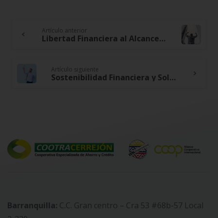
Artículo anterior
Continue
Libertad Financiera al Alcance: Aprende a Tomar Decisiones Financieras Inteligentes
Reading
Artículo siguiente
Sostenibilidad Financiera y Solvencia: El Binomio Ganador para tu Futuro Financiero
Barranquilla:
C.C. Gran centro – Cra 53 #68b-57 Local