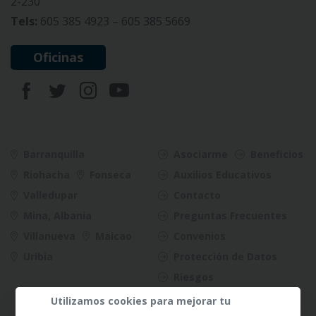
2-230
Tels:
605 385 4923 – 605 385 5669
Oficinas
Barranquilla
Asociarme
Beneficios
Riohacha
Fonseca
Auxilios Educativos
Valledupar
Contacto
Mina, Albania
Preguntas Frecuentes
Villanueva
Maicao
Convenios
Uribia
Protección de Datos
Riesgos
Utilizamos cookies para mejorar tu