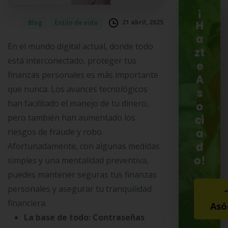
¡
21 abril, 2025
Blog
Estilo de vida
H
a
En el mundo digital actual, donde todo
zt
está interconectado, proteger tus
e
finanzas personales es más importante
A
que nunca. Los avances tecnológicos
s
han facilitado el manejo de tu dinero,
o
pero también han aumentado los
ci
riesgos de fraude y robo.
a
d
Afortunadamente, con algunas medidas
o!
simples y una mentalidad preventiva,
puedes mantener seguras tus finanzas
personales y asegurar tu tranquilidad
financiera.
Asó
La base de todo: Contraseñas