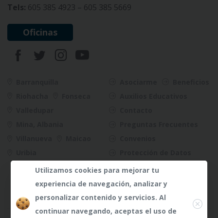
Tels:
605 385 4923 – 605 385 5669
Oficinas
Barranquilla
Asociarme
Beneficios
Riohacha
Fonseca
Auxilios Educativos
Valledupar
Contacto
Mina, Albania
Preguntas Frecuentes
Villanueva
Maicao
Convenios
Uribia
Protección de Datos
Riesgos
Utilizamos cookies para mejorar tu
experiencia de navegación, analizar y
Close
personalizar contenido y servicios. Al
continuar navegando, aceptas el uso de