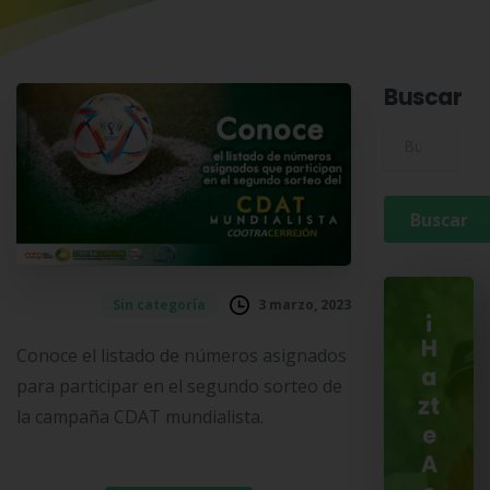
Buscar
Buscar para:
3 marzo, 2023
Sin categoría
¡
H
Conoce el listado de números asignados
a
para participar en el segundo sorteo de
zt
la campaña CDAT mundialista.
e
A