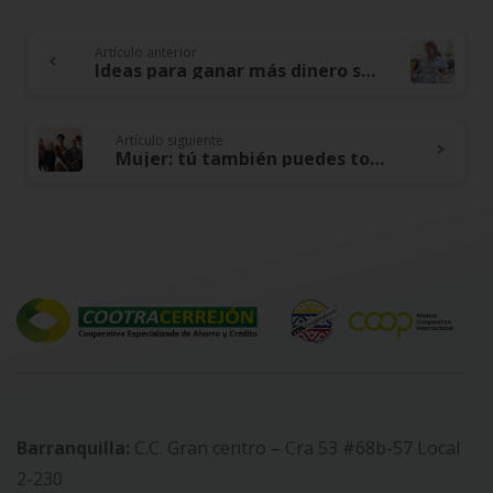
Artículo anterior
Continue
Ideas para ganar más dinero si eres ama de casa
Reading
Artículo siguiente
Mujer: tú también puedes tomar decisiones financieras en tu hogar – Ideas para empoderarte
Barranquilla:
C.C. Gran centro – Cra 53 #68b-57 Local
2-230