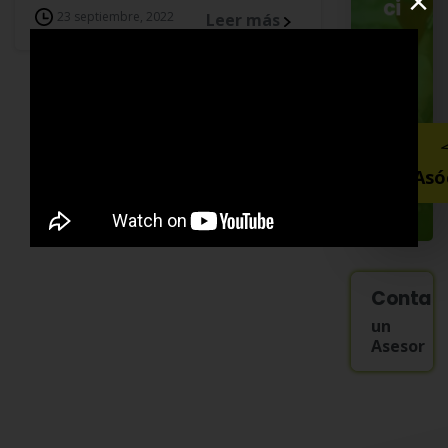
×
ci
23 septiembre, 2022
Leer más
a
d
o!
Asó
Contac
un
Asesor