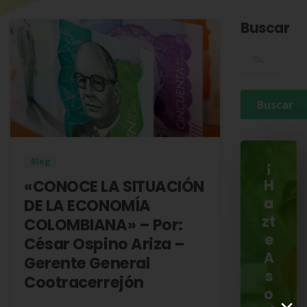
Buscar
Buscar para:
Blog
¡
«CONOCE LA SITUACIÓN
H
DE LA ECONOMÍA
a
zt
COLOMBIANA» – Por:
e
César Ospino Ariza –
A
Gerente General
s
Cootracerrejón
o