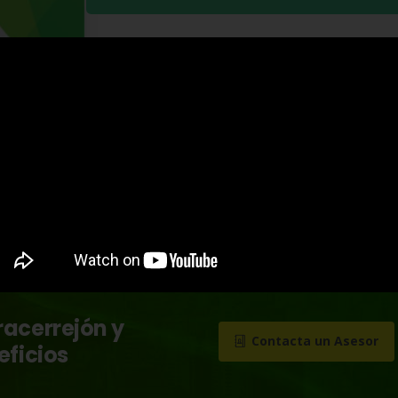
racerrejón y
Contacta un Asesor
eficios