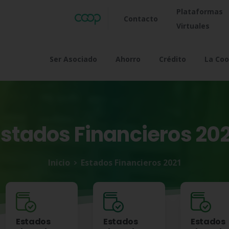
Plataformas
Contacto
Virtuales
Ser Asociado
Ahorro
Crédito
La Coo
Estados
Financieros
202
Inicio
Estados Financieros 2021
Estados
Estados
Estados