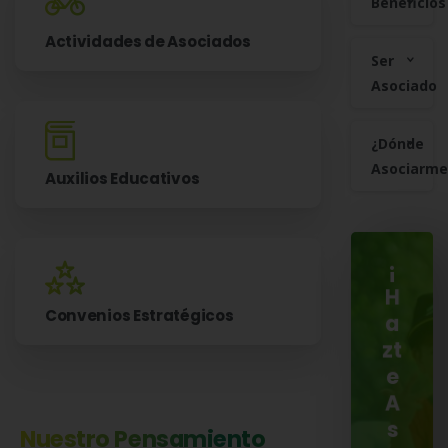
Beneficios
Actividades de Asociados
Ser
Asociado
¿Dónde
Asociarme
Auxilios Educativos
¡
H
Convenios Estratégicos
a
zt
e
A
s
Nuestro Pensamiento