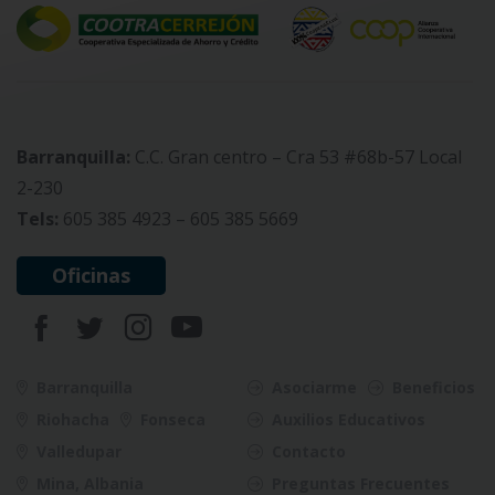
Barranquilla:
C.C. Gran centro – Cra 53 #68b-57 Local
2-230
Tels:
605 385 4923 – 605 385 5669
Oficinas
Barranquilla
Asociarme
Beneficios
Riohacha
Fonseca
Auxilios Educativos
Valledupar
Contacto
Mina, Albania
Preguntas Frecuentes