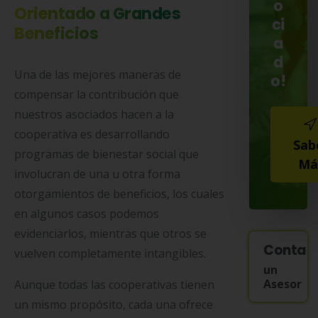
o
Orientado a Grandes
ci
Beneficios
a
d
Una de las mejores maneras de
o!
compensar la contribución que
nuestros asociados hacen a la
cooperativa es desarrollando
Sab
programas de bienestar social que
Má
involucran de una u otra forma
otorgamientos de beneficios, los cuales
en algunos casos podemos
evidenciarlos, mientras que otros se
Contac
vuelven completamente intangibles.
un
Asesor
Aunque todas las cooperativas tienen
un mismo propósito, cada una ofrece