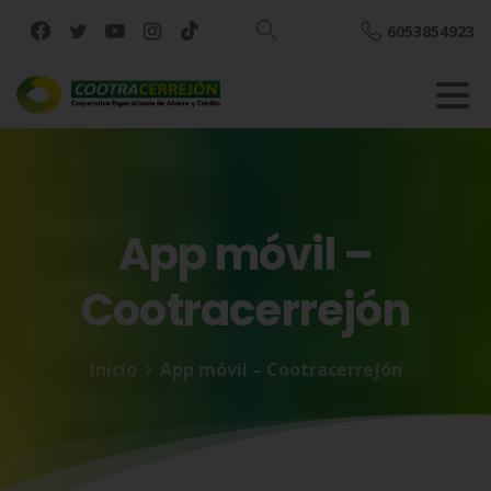
6053854923
Buscar
App
móvil
–
Cootracerrejón
Inicio
App móvil – Cootracerrejón