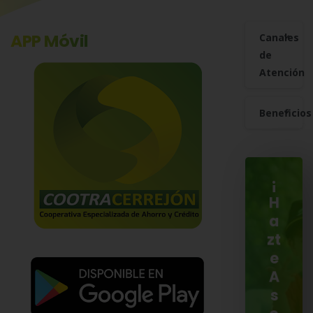
APP Móvil
Canales
de
Atención
Beneficios
¡
H
a
zt
e
A
s