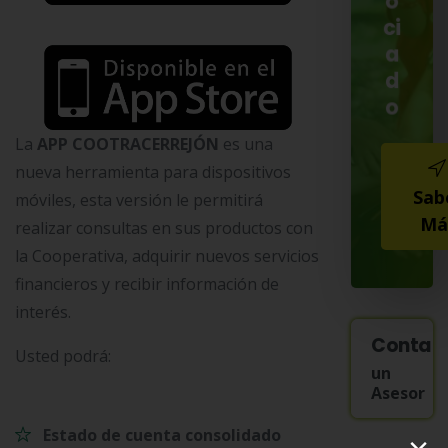
o
ci
a
d
o
La
APP COOTRACERREJÓN
es una
nueva herramienta para dispositivos
Sab
móviles, esta versión le permitirá
Má
realizar consultas en sus productos con
la Cooperativa, adquirir nuevos servicios
financieros y recibir información de
interés.
Contac
Usted podrá:
un
Asesor
Estado de cuenta consolidado