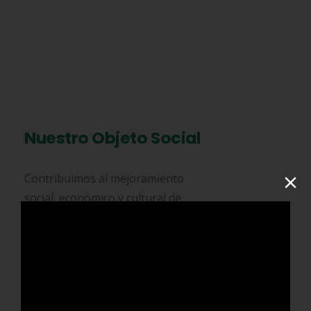
Nuestro Objeto Social
×
Contribuimos al mejoramiento
social, económico y cultural de
nuestros asociados, protegiendo
sus ingresos, fomentando la
solidaridad y ayuda mutua con
base en el aporte de esfuerzos y
recursos mediante la aplicación de