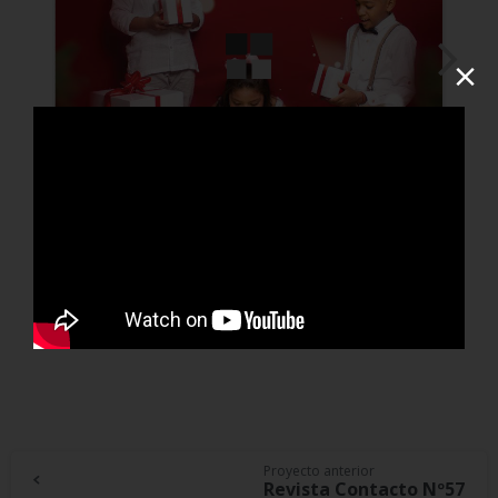
×
Continue
Proyecto anterior
Revista Contacto Nº57