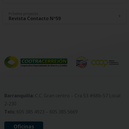
Reading
Próximo proyecto
Revista Contacto Nº59
Barranquilla:
C.C. Gran centro – Cra 53 #68b-57 Local
2-230
Tels:
605 385 4923 – 605 385 5669
Oficinas