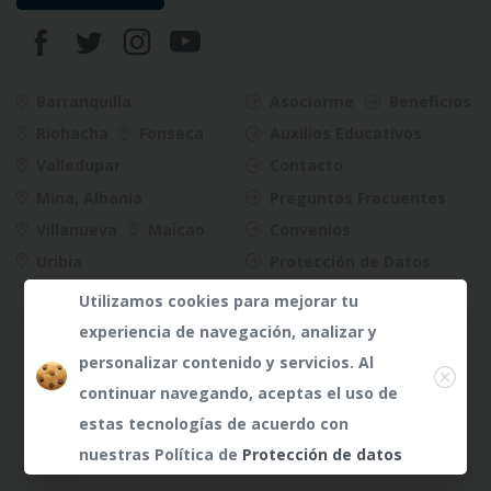
Barranquilla
Asociarme
Beneficios
Riohacha
Fonseca
Auxilios Educativos
Valledupar
Contacto
Mina, Albania
Preguntas Frecuentes
Villanueva
Maicao
Convenios
Uribia
Protección de Datos
Riesgos
Utilizamos cookies para mejorar tu
experiencia de navegación, analizar y
Close
personalizar contenido y servicios. Al
continuar navegando, aceptas el uso de
¿Dudas?
¿Dudas?
Any te
Any te
estas tecnologías de acuerdo con
atenderá
atenderá
nuestras Política de
Protección de datos