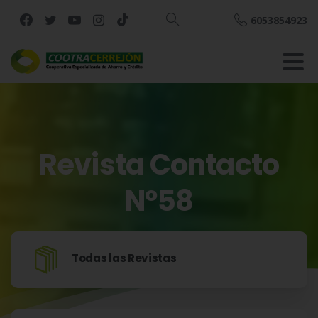
6053854923
Buscar
Revista
Contacto
Nº58
Inicio
2022
Revista Contacto Nº58
Todas las Revistas