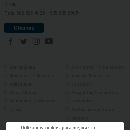
2-230
Tels:
605 385 4923 – 605 385 5669
Oficinas
Barranquilla
Asociarme
Beneficios
Riohacha
Fonseca
Auxilios Educativos
Valledupar
Contacto
Mina, Albania
Preguntas Frecuentes
Villanueva
Maicao
Convenios
Uribia
Protección de Datos
Riesgos
Utilizamos cookies para mejorar tu