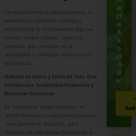
H
a
La relación entre la salud financiera, la
zt
salud física y mental es compleja y
e
multifacética, te enseñaremos algunas
A
formas en que puedes saber los
s
aspectos que conectan en la
o
estabilidad y bienestar emocional en
ci
las finanzas.
a
d
Hábitos de Gasto y Estilo de Vida Que
o!
brindan una Estabilidad Financiera y
Bienestar Emocional
Es importante poder controlar el
Asó
estrés financiero y salud mental porque
este permite el equilibrio para
afrontar las dificultades financieras a