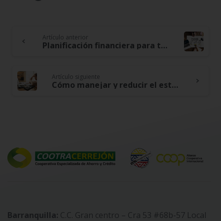
Artículo anterior
Continue
Planificación financiera para tiempos de emergencia, consejos de como equipar y mantener el control
Reading
Artículo siguiente
Cómo manejar y reducir el estrés financiero de tus gastos sin sacrificar calidad de vida
Barranquilla:
C.C. Gran centro – Cra 53 #68b-57 Local