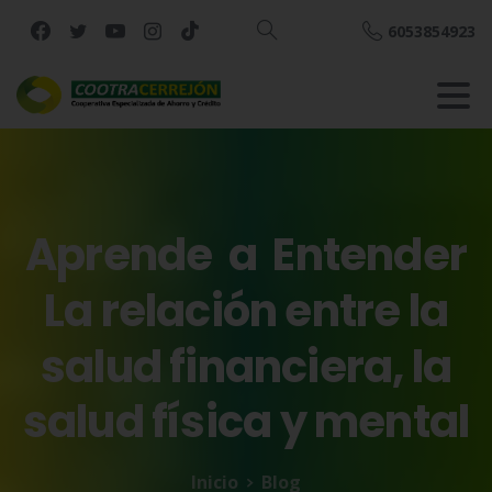
6053854923
Buscar
Aprende
a
Entender
La
relación
entre
la
salud
financiera,
la
salud
física
y
mental
Inicio
Blog