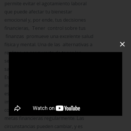
permite evitar el agotamiento laboral
que puede afectar tu bienestar
emocional y, por ende, tus decisiones
financieras, Tener control sobre tus
finanzas promueve una excelente salud
×
física y mental. Una de las alternativas a
realizar es asegurarte de tener los
seguros adecuados, como seguro de
salud, seguro de vida y seguro de hogar.
Esto puede protegerte de eventos
inesperados que podrían afectar tu
estabilidad financiera. Por lo tanto es
importante que realices una revisión
constante y ajustar tu presupuesto y
metas financieras regularmente. Las
circunstancias pueden cambiar, y es