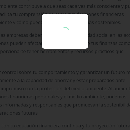
mbiente contribuye a que seas cada vez más consciente y p
acilita tu comprensión de cómo tus decisiones financieras
iente y cómo puedes tomar decisiones más sostenibles.
las empresas deben asumir responsabilidad social en las ac
isiones pueden afectar negativamente tanto tus finanzas como
oporcionarte tener herramientas y recursos prácticos que
er control sobre tu comportamiento y garantizar un futuro 
icamente a la capacidad de ahorrar y estar preparados ante
compromiso con la protección del medio ambiente. Al aument
siones financieras personales y el medio ambiente, podemos
 informadas y responsables que promuevan la sostenibilida
eraciones futuras.
n tu educación financiera continua y tu proyección futura.