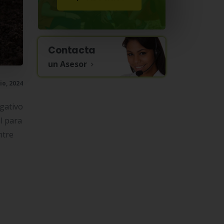
Contacta
un Asesor
lio, 2024
gativo
l para
ntre