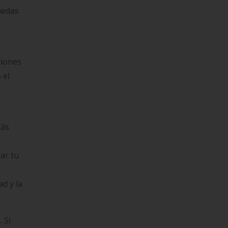
uedas
ciones
 el
más
ar tu
d y la
 Si