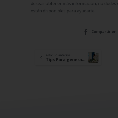
deseas obtener más información, no dudes 
están disponibles para ayudarte.
Compartir en
Continue
Artículo anterior
Tips Para generar estrategias y Construir una Red de Seguridad Financiera
Reading