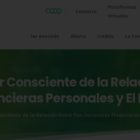
Plataformas
Contacto
Virtuales
Ser Asociado
Ahorro
Crédito
La Coo
r
Consciente
de
la
Rela
ncieras
Personales
y
El
nsciente de la Relación Entre Tus Decisiones Financiera