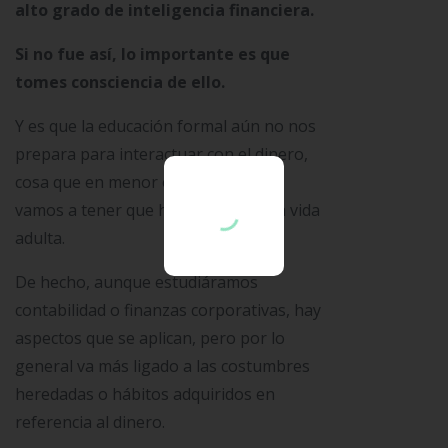
alto grado de inteligencia financiera.
Si no fue así, lo importante es que
tomes consciencia de ello.
Y es que la educación formal aún no nos
prepara para interactuar con el dinero,
cosa que en menor o mayor medida
vamos a tener que hacer en nuestra vida
adulta.
De hecho, aunque estudiáramos
contabilidad o finanzas corporativas, hay
aspectos que se aplican, pero por lo
general va más ligado a las costumbres
heredadas o hábitos adquiridos en
referencia al dinero.