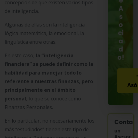
e
concepción de que existen varios tipos
A
de inteligencia.
s
o
Algunas de ellas son la inteligencia
ci
lógica matemática, la emocional, la
a
lingüística entre otras.
d
En este caso,
la “inteligencia
o!
financiera” se puede definir como la
habilidad para manejar todo lo
referente a nuestras finanzas, pero
Asó
principalmente en el ámbito
personal,
lo que se conoce como
Finanzas Personales.
En lo particular, no necesariamente los
Contac
más “estudiados” tienen este tipo de
un
Asesor