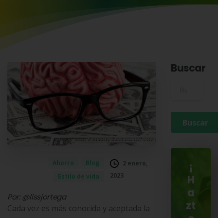
Buscar
Buscar para:
Ahorro
Blog
2 enero,
¡
2023
Estilo de vida
H
a
Por: @lissjortega
zt
Cada vez es más conocida y aceptada la