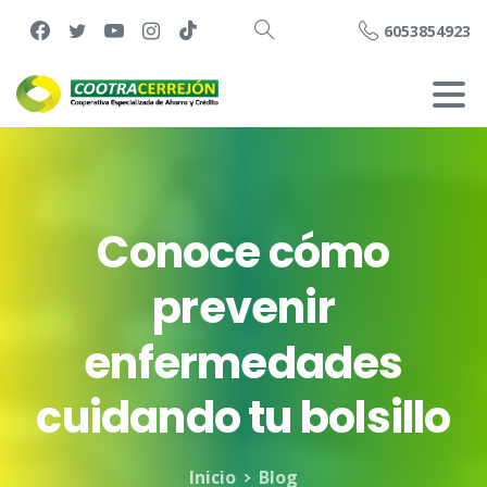
6053854923
Buscar
Conoce
cómo
prevenir
enfermedades
cuidando
tu
bolsillo
Inicio
Blog