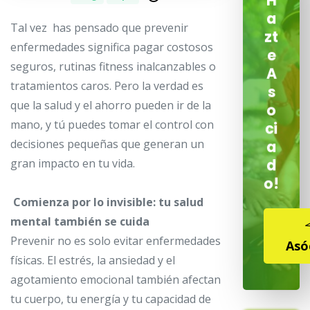
H
a
Tal vez has pensado que prevenir
zt
enfermedades significa pagar costosos
e
seguros, rutinas fitness inalcanzables o
A
tratamientos caros. Pero la verdad es
s
que la salud y el ahorro pueden ir de la
o
mano, y tú puedes tomar el control con
ci
decisiones pequeñas que generan un
a
d
gran impacto en tu vida.
o!
Comienza por lo invisible: tu salud
mental también se cuida
Prevenir no es solo evitar enfermedades
Asó
físicas. El estrés, la ansiedad y el
agotamiento emocional también afectan
tu cuerpo, tu energía y tu capacidad de