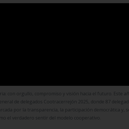
1 fue otro hito histórico. A partir de ese momento, Cootrac
ndoles hacer parte de un modelo de economía solidaria
o no a la empresa Cerrejón.
na cooperativa sólida, con el compromiso firme de seguir
nerar un impacto duradero. Su liderazgo en la Región Cari
con la que se impulsan los beneficios sociales, las oportunida
 las comunidades.
ia: con orgullo, compromiso y visión hacia el futuro. Este añ
general de delegados Cootracerrejón 2025, donde 87 delega
cada por la transparencia, la participación democrática y, 
como el verdadero sentir del modelo cooperativo.