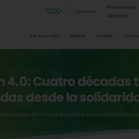
Plataformas
Contacto
Virtuales
Ser Asociado
Ahorro
Crédito
La Coo
n
4.0:
Cuatro
décadas
idas
desde
la
solidarid
tracerrejón 4.0: Cuatro décadas transformando vidas de