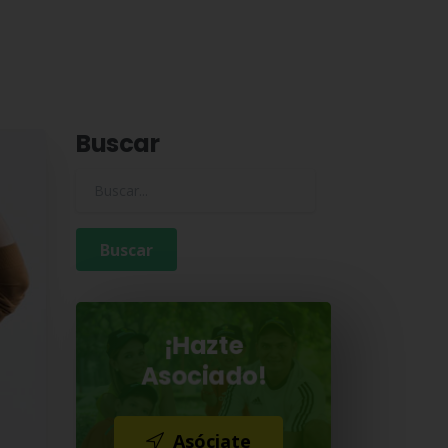
Buscar
Buscar para:
¡Hazte
Asociado!
Asóciate