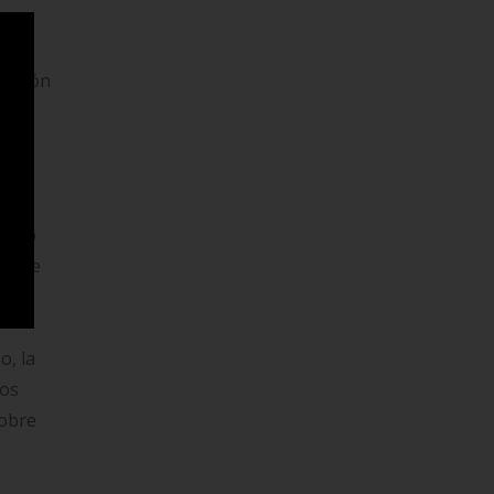
errejón
be no
des de
o, la
dos
sobre