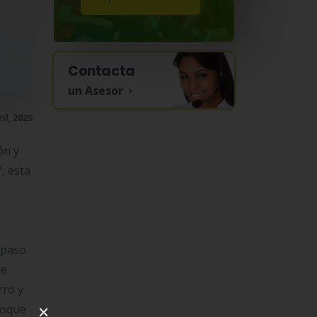
Contacta
un Asesor
il, 2025
ón y
, esta
 paso
ue
rro y
×
foque