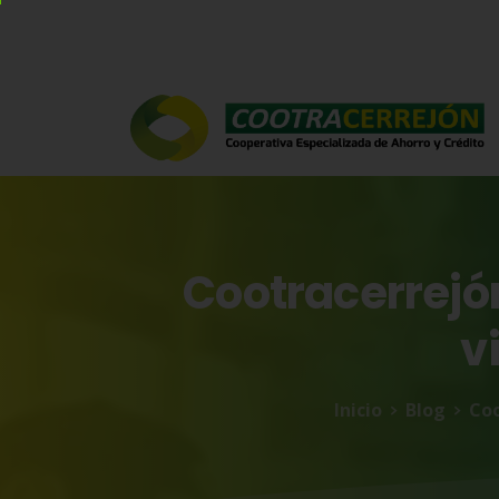
Cootracerrejó
v
Inicio
Blog
Coo