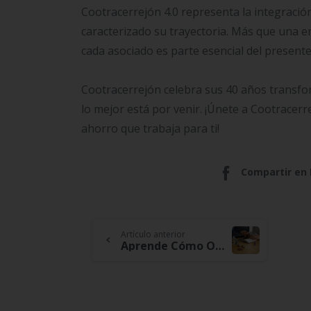
Cootracerrejón 4.0 representa la integración 
caracterizado su trayectoria. Más que una e
cada asociado es parte esencial del presente 
Cootracerrejón celebra sus 40 años transfor
lo mejor está por venir. ¡Únete a Cootracerr
ahorro que trabaja para ti!
Compartir en
Continue
Artículo anterior
Aprende Cómo Organizar tus Finanzas Desde el Corazón del Hogar
Reading