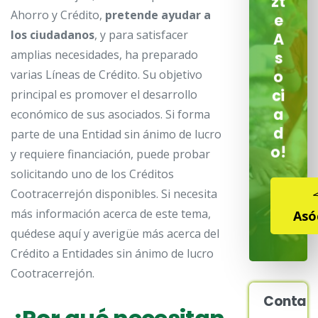
zt
Ahorro y Crédito,
pretende ayudar a
e
los ciudadanos
, y para satisfacer
A
amplias necesidades, ha preparado
s
varias Líneas de Crédito. Su objetivo
o
ci
principal es promover el desarrollo
a
económico de sus asociados. Si forma
d
parte de una Entidad sin ánimo de lucro
o!
y requiere financiación, puede probar
solicitando uno de los Créditos
Cootracerrejón disponibles. Si necesita
más información acerca de este tema,
Asó
quédese aquí y averigüe más acerca del
Crédito a Entidades sin ánimo de lucro
Cootracerrejón.
Contac