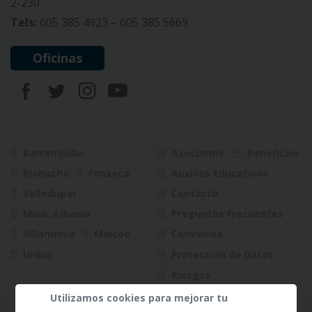
2-230
Tels:
605 385 4923 – 605 385 5669
Oficinas
Barranquilla
Asociarme
Beneficios
Riohacha
Fonseca
Auxilios Educativos
Valledupar
Contacto
Mina, Albania
Preguntas Frecuentes
Villanueva
Maicao
Convenios
Uribia
Protección de Datos
Riesgos
Utilizamos cookies para mejorar tu