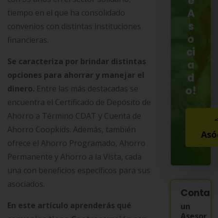
e
A
tiempo en el que ha consolidado
s
convenios con distintas instituciones
o
financieras.
ci
Se caracteriza por brindar distintas
a
opciones para ahorrar y manejar el
d
o!
dinero.
Entre las más destacadas se
encuentra el Certificado de Depósito de
Ahorro a Término CDAT y Cuenta de
Ahorro Coopkids. Además, también
Asó
ofrece el Ahorro Programado, Ahorro
Permanente y Ahorro a la Vista, cada
una con beneficios específicos para sus
asociados.
Contac
En este artículo aprenderás qué
un
Asesor