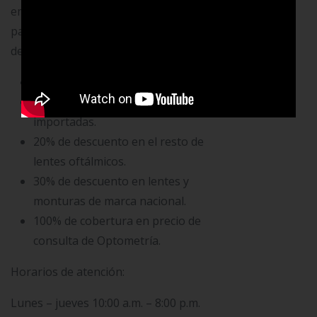
empleados y sus familiares, a saber:
padres, hermanos, cónyuge e hijos. Los
descuentos son los siguientes:
Descuentos especiales de brigada.
10% de descuento en monturas
importadas.
20% de descuento en el resto de
lentes oftálmicos.
30% de descuento en lentes y
monturas de marca nacional.
100% de cobertura en precio de
consulta de Optometría.
Horarios de atención:
Lunes – jueves 10:00 a.m. – 8:00 p.m.