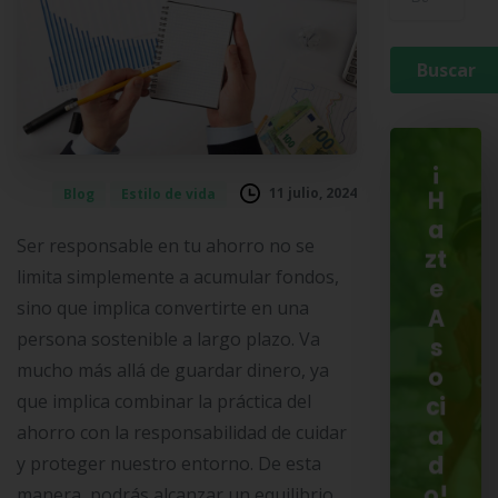
¡
11 julio, 2024
Blog
Estilo de vida
H
a
Ser responsable en tu ahorro no se
zt
limita simplemente a acumular fondos,
e
sino que implica convertirte en una
A
persona sostenible a largo plazo. Va
s
mucho más allá de guardar dinero, ya
o
que implica combinar la práctica del
ci
ahorro con la responsabilidad de cuidar
a
d
y proteger nuestro entorno. De esta
o!
manera, podrás alcanzar un equilibrio