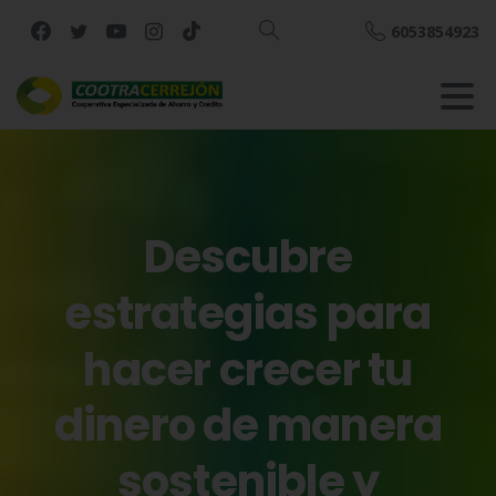
6053854923
Buscar
Descubre
estrategias
para
hacer
crecer
tu
dinero
de
manera
sostenible
y