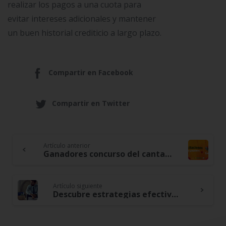
realizar los pagos a una cuota para
evitar intereses adicionales y mantener
un buen historial crediticio a largo plazo.
Compartir en Facebook
Compartir en Twitter
Artículo anterior
Continue
Ganadores concurso del cantante vallenato
Reading
Artículo siguiente
Descubre estrategias efectivas para gestionar la pérdida de empleo o ingresos mientras te recuperas financieramente