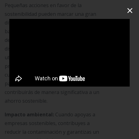
Pequeñas acciones en favor de la
×
sostenibilidad pueden marcar una gran
diferencia. Por ejemplo, al utilizar la
banca móvil, reducirás el tiempo de
desplazamiento, ahorrarás dinero y
disminuirás tu huella de carbono al
utilizar menos papel. Al optar por
procesos digitales, como estados de
cuenta electrónicos, transferencias de
pagos y depósitos de dinero,
contribuirás de manera significativa a un
ahorro sostenible.
Impacto ambiental:
Cuando apoyas a
empresas sostenibles, contribuyes a
reducir la contaminación y garantizas un