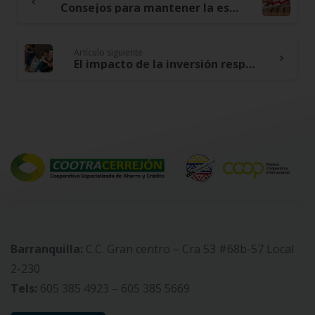
Continue
Consejos para mantener la estabilidad financiera en caso de desastres naturales
Reading
Artículo siguiente
El impacto de la inversión responsable y estabilidad familiar
Barranquilla:
C.C. Gran centro – Cra 53 #68b-57 Local
2-230
Tels:
605 385 4923 – 605 385 5669