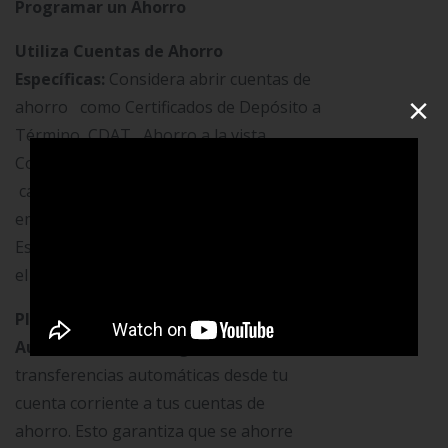
Programar un Ahorro
Utiliza Cuentas de Ahorro
Específicas:
Considera abrir cuentas de
×
ahorro como Certificados de Depósito a
Término CDAT, Ahorro a la vista,
Coopkips, permanente y Programado
cada una específica para metas como
emergencias, educación o vacaciones.
Estas cuentas pueden ayudar a separar
el dinero y mantenerlo seguro.
Planificación de Ahorro
Automatizado:
Configura
transferencias automáticas desde tu
cuenta corriente a tus cuentas de
ahorro. Esto garantiza que se ahorre