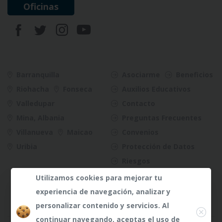
Oficinas
Barranquilla
Asociarme
Beneficios
Riohacha
Fonseca
Auxilios Educativos
Valledupar
Contacto
Mina, Albania
Preguntas Frecuentes
Villanueva
Maicao
Convenios
Uribia
Protección de Datos
Riesgos
Utilizamos cookies para mejorar tu
experiencia de navegación, analizar y
Close
personalizar contenido y servicios. Al
continuar navegando, aceptas el uso de