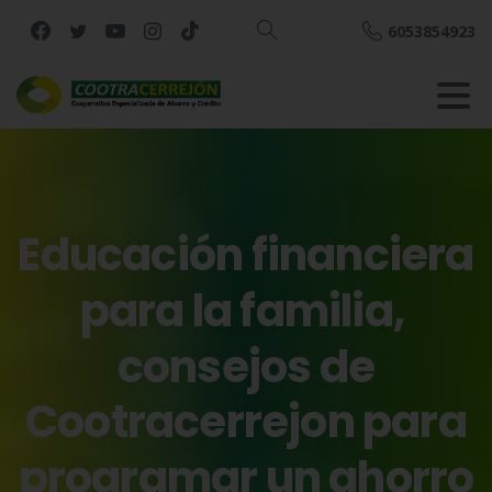
6053854923
Buscar
Educación
financiera
para
la
familia,
consejos
de
Cootracerrejon
para
programar
un
ahorro