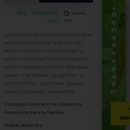
¡
Blog
Estilo de vida
9 enero,
H
2024
Tips
a
zt
La educación financiera para la familia es
e
esencial para mejorar la gestión del
A
dinero y el ahorro. Cootracerrejon y
s
otras instituciones financieras pueden
o
ofrecer consejos y recursos útiles para
ci
ayudar a las familias a programar un
a
d
ahorro efectivo. Aquí tienes algunos
o!
consejos generales y específicos
Consejos Generales de Educación
Financiera para la Familia
Asó
Hablar Abierta y