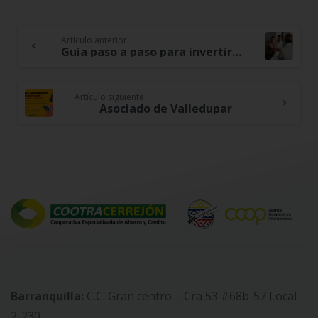
Artículo anterior
Continue
Guía paso a paso para invertir en Certificados de Depósito de Ahorro a Término fijo (CDAT)
Reading
Artículo siguiente
Asociado de Valledupar
Barranquilla:
C.C. Gran centro – Cra 53 #68b-57 Local
2-230