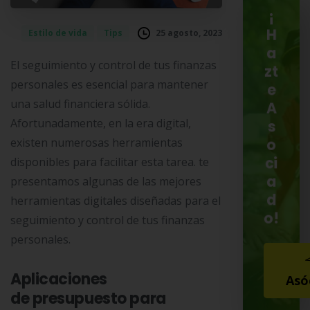
¡
25 agosto, 2023
Estilo de vida
Tips
H
a
El seguimiento y control de tus finanzas
zt
personales es esencial para mantener
e
una salud financiera sólida.
A
Afortunadamente, en la era digital,
s
existen numerosas herramientas
o
ci
disponibles para facilitar esta tarea. te
a
presentamos algunas de las mejores
d
herramientas digitales diseñadas para el
o!
seguimiento y control de tus finanzas
personales.
Aplicaciones
Asó
de presupuesto para