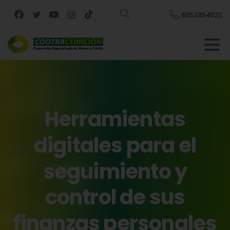
6053854923
Buscar
Herramientas
digitales
para
el
seguimiento
y
control
de
sus
finanzas
personales