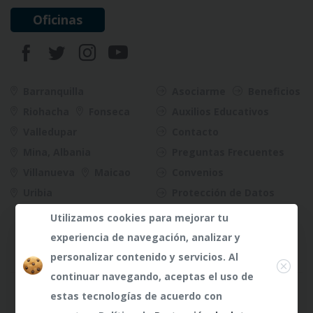
Oficinas
Barranquilla
Asociarme
Beneficios
Riohacha
Fonseca
Auxilios Educativos
Valledupar
Contacto
Mina, Albania
Preguntas Frecuentes
Villanueva
Maicao
Convenios
Uribia
Protección de Datos
Riesgos
Utilizamos cookies para mejorar tu
experiencia de navegación, analizar y
Close
personalizar contenido y servicios. Al
continuar navegando, aceptas el uso de
¿Dudas?
Any te
estas tecnologías de acuerdo con
atenderá