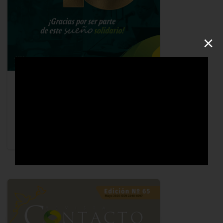
×
2025
Revista Contacto No66
4 septiembre, 2025
Leer más