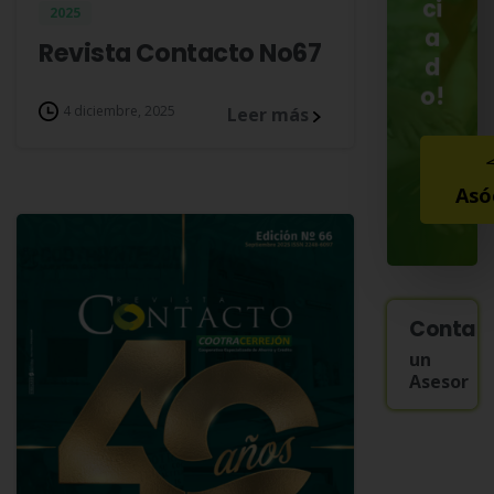
ci
2025
a
Revista Contacto No67
d
o!
4 diciembre, 2025
Leer más
Asó
Contac
un
Asesor