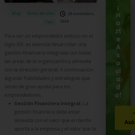
¡
Blog
Estilo de vida
29 noviembre,
H
2024
Tips
a
zt
Para ser un emprendedor exitoso en el
e
siglo XXI, es esencial desarrollar una
A
gestión financiera integrada con todas
s
las áreas de la organización y alineada
o
con la dirección general. A continuación
ci
algunas Habilidades y estrategias que
a
d
serán de gran ayuda para los
o!
emprendedores.
Gestión Financiera Integral:
La
gestión financiera debe estar
alineada con el valor que el cliente
Asó
aporta a la empresa y el valor que la