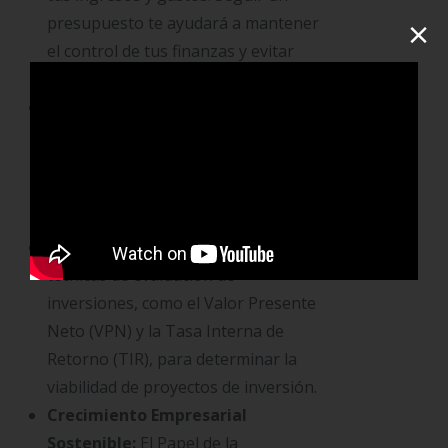
×
presupuesto te ayudará a mantener
el control de tus finanzas y evitar
gastos innecesarios.
Análisis de Costos:
Realiza un
análisis detallado de los costos de tu
negocio, identificando costos fijos y
variables, y buscando
oportunidades para reducir gastos.
Evaluación de Inversiones:
Utiliza
técnicas de evaluación de
inversiones, como el Valor Presente
Neto (VPN) y la Tasa Interna de
Retorno (TIR), para determinar la
viabilidad de proyectos de inversión.
Crecimiento Empresarial
Sostenible:
El Papel de la