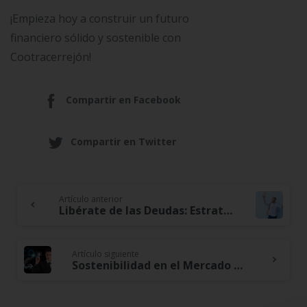
¡Empieza hoy a construir un futuro
financiero sólido y sostenible con
Cootracerrejón!
Compartir en Facebook
Compartir en Twitter
Artículo anterior
Continue
Libérate de las Deudas: Estrategias Innovadoras para una Libertad Financiera Duradera
Reading
Artículo siguiente
Sostenibilidad en el Mercado Laboral: Adaptando tus Habilidades para el Futuro