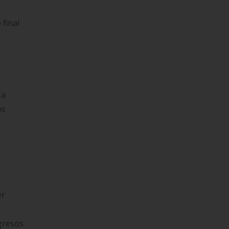
 final
 a
os
er
ngresos