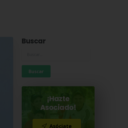
Buscar
Buscar para:
¡Hazte
Asociado!
Asóciate