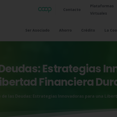
Plataformas
Contacto
Virtuales
Ser Asociado
Ahorro
Crédito
La Coo
Deudas:
Estrategias
In
ibertad
Financiera
Dur
 de las Deudas: Estrategias Innovadoras para una Liber