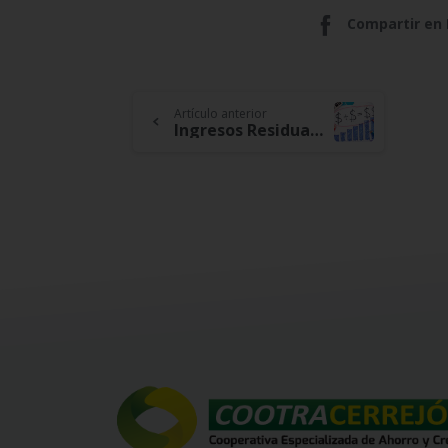
Compartir en
Continue
Artículo anterior
Ingresos Residuales, Conoce Cómo Crear un Flujo Constante de Ganancias
Reading