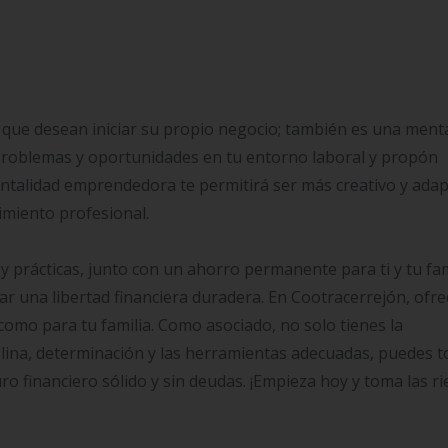
 que desean iniciar su propio negocio; también es una ment
a problemas y oportunidades en tu entorno laboral y propón
ntalidad emprendedora te permitirá ser más creativo y adap
imiento profesional.
 prácticas, junto con un ahorro permanente para ti y tu fam
zar una libertad financiera duradera. En Cootracerrejón, of
omo para tu familia. Como asociado, no solo tienes la
plina, determinación y las herramientas adecuadas, puedes 
uro financiero sólido y sin deudas. ¡Empieza hoy y toma las r