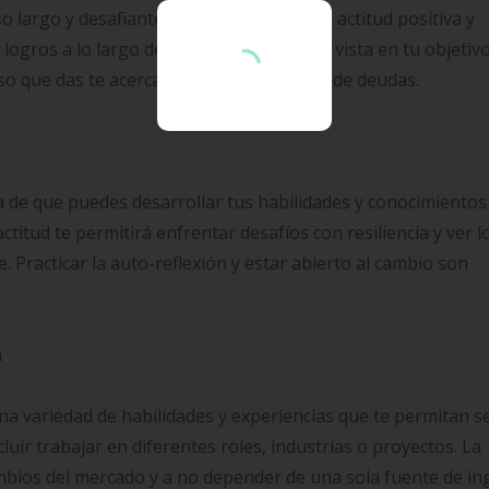
o largo y desafiante, pero mantener una actitud positiva y
logros a lo largo del camino y mantén la vista en tu objetivo
so que das te acerca más a una vida libre de deudas.
a de que puedes desarrollar tus habilidades y conocimientos
ctitud te permitirá enfrentar desafíos con resiliencia y ver l
 Practicar la auto-reflexión y estar abierto al cambio son
a
 una variedad de habilidades y experiencias que te permitan s
cluir trabajar en diferentes roles, industrias o proyectos. La
cambios del mercado y a no depender de una sola fuente de i