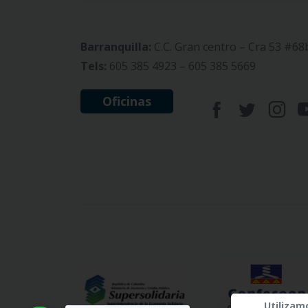
Barranquilla:
C.C. Gran centro – Cra 53 #68
Tels:
605 385 4923 – 605 385 5669
Oficinas
Utilizam