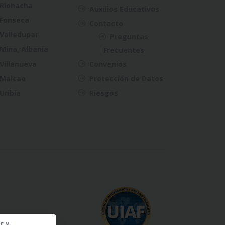
Riohacha
Auxilios Educativos
Fonseca
Contacto
Valledupar
Preguntas
Mina, Albania
Frecuentes
Villanueva
Convenios
Maicao
Protección de Datos
Uribia
Riesgos
r y