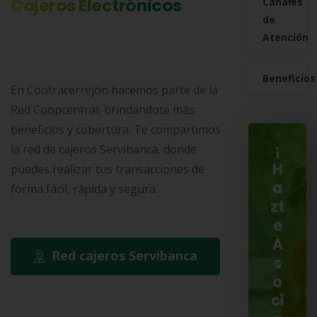
Cajeros Electrónicos
Canales
de
Atención
Beneficios
En Cootracerrejón hacemos parte de la
Red Coopcentral, brindándote más
beneficios y cobertura. Te compartimos
la red de cajeros Servibanca, donde
¡
puedes realizar tus transacciones de
H
a
forma fácil, rápida y segura.
zt
e
A
Red cajeros Servibanca
s
o
ci