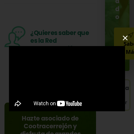
a
d
o
¿Quieres saber que
×
es la Red
Sab
Coopcentral?
Má
Conoce mas aquí
Contac
un
Asesor
Hazte asociado de
Cootracerrejón y
disfruta de grandes