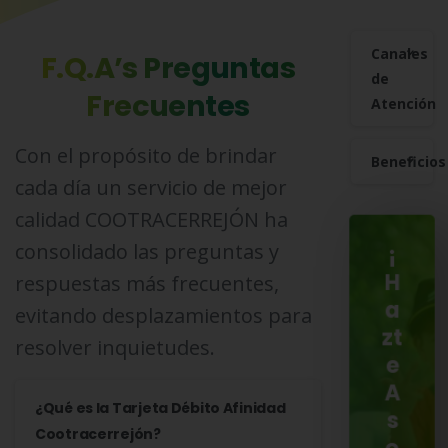
Canales
F.Q.A’s
Preguntas
de
Frecuentes
Atención
Con el propósito de brindar
Beneficios
cada día un servicio de mejor
calidad COOTRACERREJÓN ha
consolidado las preguntas y
¡
respuestas más frecuentes,
H
a
evitando desplazamientos para
zt
resolver inquietudes.
e
A
¿Qué es la Tarjeta Débito Afinidad
s
Cootracerrejón?