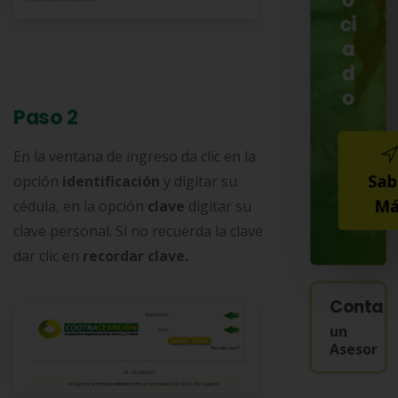
o
ci
a
d
o
Paso 2
En la ventana de ingreso da clic en la
Sab
opción
identificación
y digitar su
Má
cédula, en la opción
clave
digitar su
clave personal. Si no recuerda la clave
dar clic en
recordar clave.
Contac
un
Asesor