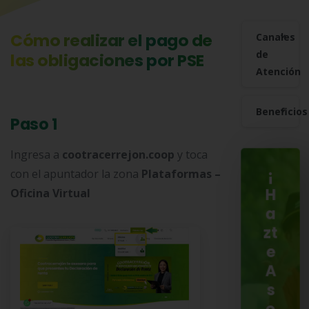
Cómo realizar el pago de
Canales
de
las obligaciones por PSE
Atención
Beneficios
Paso 1
Ingresa a
cootracerrejon.coop
y toca
con el apuntador la zona
Plataformas –
¡
Oficina Virtual
H
a
zt
e
A
s