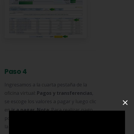
Paso 4
Ingresamos a la cuarta pestaña de la
oficina virtual:
Pagos y transferencias
,
×
se escoge los valores a pagar y luego clic
en
ir a pagar
.
Nota
: Para realizar pago
por PSE debe tener habilitado pagos por
la oficina virtual de su Banco.