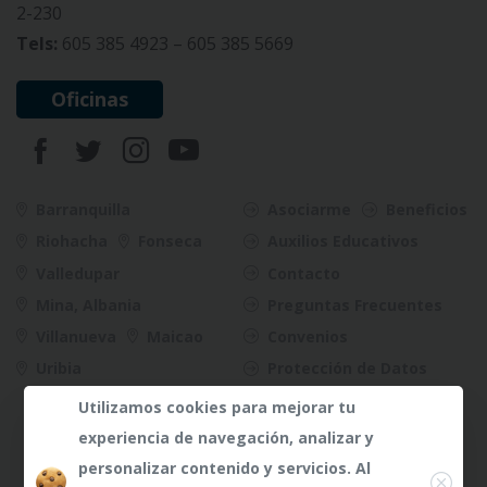
2-230
Tels:
605 385 4923 – 605 385 5669
Oficinas
Barranquilla
Asociarme
Beneficios
Riohacha
Fonseca
Auxilios Educativos
Valledupar
Contacto
Mina, Albania
Preguntas Frecuentes
Villanueva
Maicao
Convenios
Uribia
Protección de Datos
Riesgos
Utilizamos cookies para mejorar tu
experiencia de navegación, analizar y
Close
personalizar contenido y servicios. Al