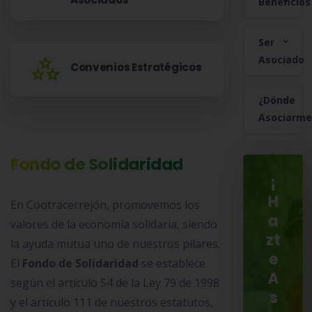
Beneficios
Ser
Asociado
Convenios Estratégicos
¿Dónde
Asociarme
Fondo de Solidaridad
¡
H
En Cootracerrejón, promovemos los
a
valores de la economía solidaria, siendo
zt
la ayuda mutua uno de nuestros pilares.
e
El
Fondo de Solidaridad
se establece
A
según el artículo 54 de la Ley 79 de 1998
s
y el artículo 111 de nuestros estatutos,