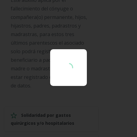
fallecimiento del cónyuge o
compañera(o) permanente, hijos,
hijastros, padres, padrastros y
madrastras, para estos tres
últimos parentescos el asociado
solo podrá registrar como
beneficiario a padre o padrastro,
madre o madrastra el cual debe
estar registrado en nuestra base
de datos.
Solidaridad por gastos
quirúrgicos y/o hospitalarios