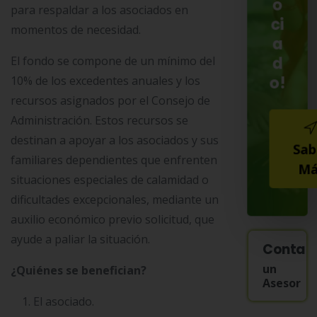
o
para respaldar a los asociados en
ci
momentos de necesidad.
a
El fondo se compone de un mínimo del
d
o!
10% de los excedentes anuales y los
recursos asignados por el Consejo de
Administración. Estos recursos se
destinan a apoyar a los asociados y sus
Sab
familiares dependientes que enfrenten
Má
situaciones especiales de calamidad o
dificultades excepcionales, mediante un
auxilio económico previo solicitud, que
ayude a paliar la situación.
Contac
un
¿Quiénes se benefician?
Asesor
El asociado.