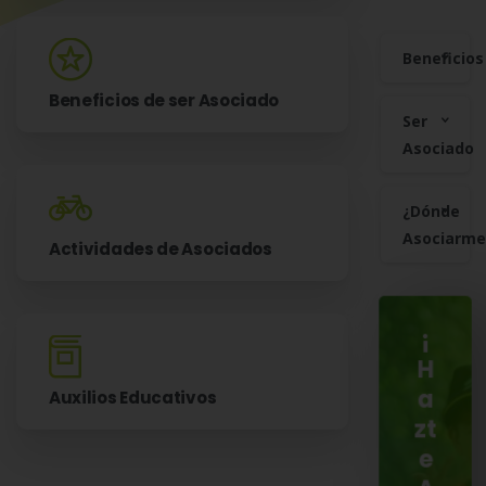
Beneficios
Beneficios de ser Asociado
Ser
Asociado
¿Dónde
Asociarme
Actividades de Asociados
¡
H
Auxilios Educativos
a
zt
e