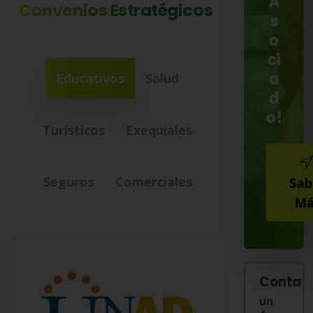
A
Convenios
Estratégicos
s
o
ci
a
Educativos
Salud
d
o!
Turísticos
Exequiales
Seguros
Comerciales
Sab
Má
Contac
un