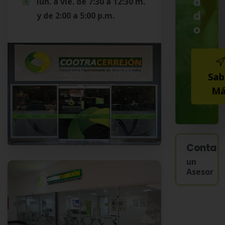
a
lun. a vie. de 7:30 a 12:30 m.
d
y de 2:00 a 5:00 p.m.
o
Sab
Má
Contac
un
Asesor