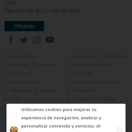
2-230
Tels:
605 385 4923 – 605 385 5669
Oficinas
Barranquilla
Asociarme
Beneficios
Riohacha
Fonseca
Auxilios Educativos
Valledupar
Contacto
Mina, Albania
Preguntas Frecuentes
Villanueva
Maicao
Convenios
Uribia
Protección de Datos
Riesgos
Utilizamos cookies para mejorar tu
experiencia de navegación, analizar y
Close
personalizar contenido y servicios. Al