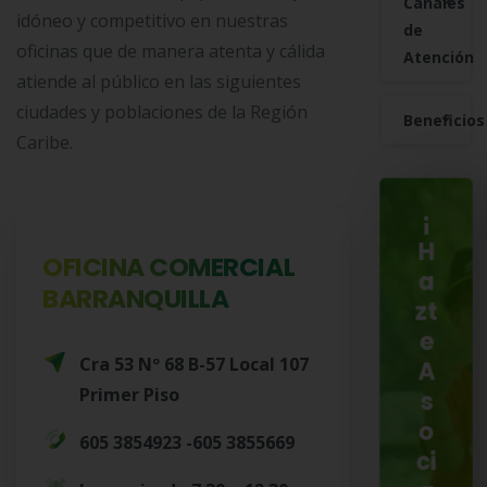
Canales
idóneo y competitivo en nuestras
de
oficinas que de manera atenta y cálida
Atención
atiende al público en las siguientes
ciudades y poblaciones de la Región
Beneficios
Caribe.
¡
H
OFICINA COMERCIAL
a
BARRANQUILLA
zt
e
Cra 53 Nº 68 B-57 Local 107
A
Primer Piso
s
o
605 3854923 -605 3855669
ci