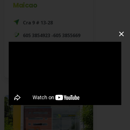
Maicao
Cra 9 # 13-28
×
605 3854923 -605 3855669
Lunes a Viernes
7:30 a 12:30 pm y de 2:00 a
5:00 pm