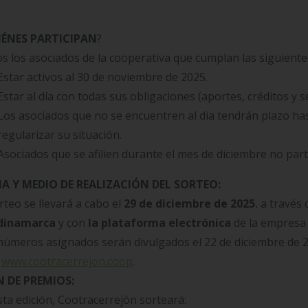
IÉNES PARTICIPAN
?
s los asociados de la cooperativa que cumplan las siguiente
Estar activos al 30 de noviembre de 2025.
Estar al día con todas sus obligaciones (aportes, créditos y se
Los asociados que no se encuentren al día tendrán plazo has
regularizar su situación.
Asociados que se afilien durante el mes de diciembre no part
A Y MEDIO DE REALIZACIÓN DEL SORTEO:
rteo se llevará a cabo el
29 de diciembre de 2025
, a través
dinamarca
y con
la plataforma electrónica
de la empres
números asignados serán divulgados el 22 de diciembre de 2
:
www.cootracerrejon.coop
.
 DE PREMIOS:
sta edición, Cootracerrejón sorteará: