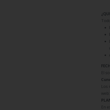
¿QU
Todo
FECH
El so
Cun
Los 
web
PLAN
En e