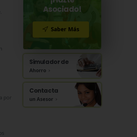
¡Hazte
Asociado!
.
Saber Más
n
Simulador de
Ahorro
Contacta
da por
un Asesor
.
os