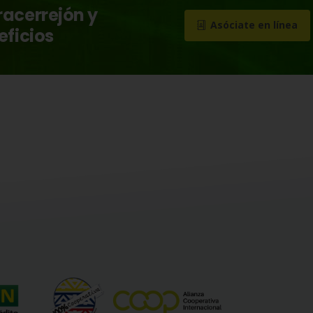
racerrejón y
Asóciate en línea
eficios