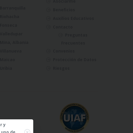
Asociarme
Barranquilla
Beneficios
Riohacha
Auxilios Educativos
Fonseca
Contacto
Valledupar
Preguntas
Mina, Albania
Frecuentes
Villanueva
Convenios
Maicao
Protección de Datos
Uribia
Riesgos
r y
Close
l uso de