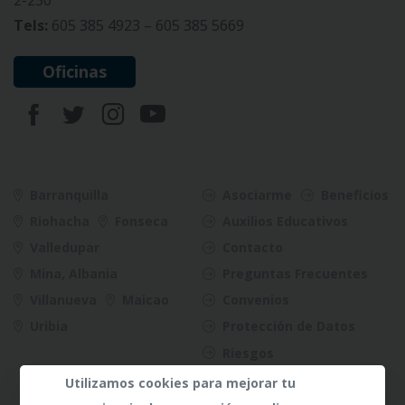
Tels:
605 385 4923 – 605 385 5669
Oficinas
Barranquilla
Asociarme
Beneficios
Riohacha
Fonseca
Auxilios Educativos
Valledupar
Contacto
Mina, Albania
Preguntas Frecuentes
Villanueva
Maicao
Convenios
Uribia
Protección de Datos
Riesgos
Utilizamos cookies para mejorar tu