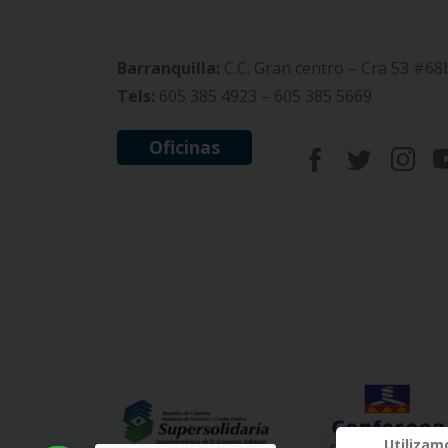
Barranquilla:
C.C. Gran centro – Cra 53 #68
Tels:
605 385 4923 – 605 385 5669
Oficinas
Utilizam