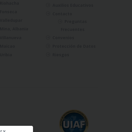
Riohacha
Auxilios Educativos
Fonseca
Contacto
Valledupar
Preguntas
Mina, Albania
Frecuentes
Villanueva
Convenios
Maicao
Protección de Datos
Uribia
Riesgos
r y