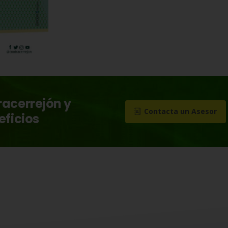
racerrejón y
Contacta un Asesor
eficios