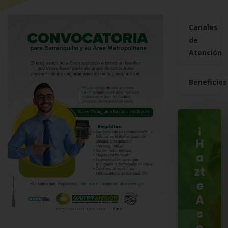
Canales
de
Atención
Beneficios
¡
H
a
zt
e
A
s