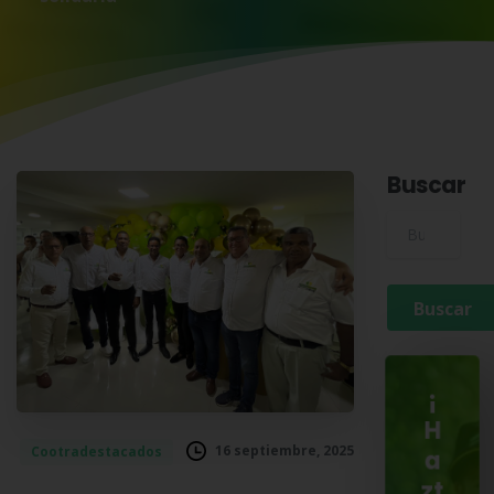
Buscar
Buscar para:
¡
H
16 septiembre, 2025
Cootradestacados
a
zt