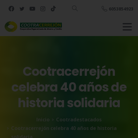
6053854923
Buscar
Cootracerrejón
celebra
40
años
de
historia
solidaria
Inicio
Cootradestacados
Cootracerrejón celebra 40 años de historia
solidaria