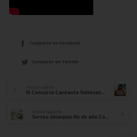
Compartir en Facebook
Compartir en Twitter
Artículo anterior
Continue
El Concurso Cantante Vallenato desde la voz de una de sus protagonistas: Fanny Lozano
Reading
Artículo siguiente
Sorteo obsequio fin de año Cootracerrejón