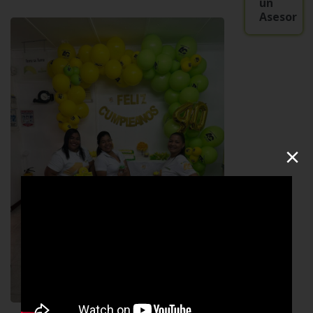
un
Asesor
×