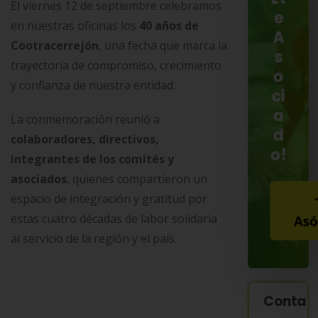
El viernes 12 de septiembre celebramos
e
en nuestras oficinas los
40 años de
A
Cootracerrejón
, una fecha que marca la
s
trayectoria de compromiso, crecimiento
o
y confianza de nuestra entidad.
ci
a
La conmemoración reunió a
d
colaboradores, directivos,
o!
integrantes de los comités y
asociados
, quienes compartieron un
espacio de integración y gratitud por
estas cuatro décadas de labor solidaria
Asó
al servicio de la región y el país.
Contac