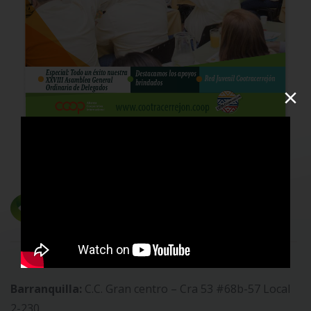
×
Barranquilla:
C.C. Gran centro – Cra 53 #68b-57 Local
2-230