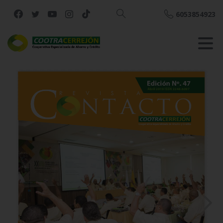
6053854923
Buscar