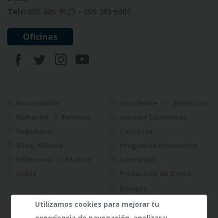
Tels:
605 385 4923 – 605 385 5669
Oficinas
Barranquilla
Asociarme
Beneficios
Riohacha
Fonseca
Auxilios Educativos
Valledupar
Contacto
Mina, Albania
Preguntas Frecuentes
Villanueva
Maicao
Convenios
Uribia
Protección de Datos
Riesgos
Utilizamos cookies para mejorar tu
experiencia de navegación, analizar y