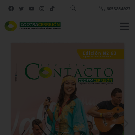
6053854923
Buscar