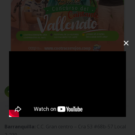
×
Barranquilla:
C.C. Gran centro – Cra 53 #68b-57 Local
2-230