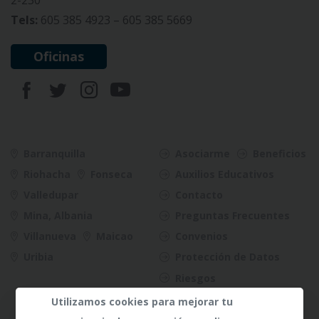
Tels:
605 385 4923 – 605 385 5669
Oficinas
Barranquilla
Asociarme
Beneficios
Riohacha
Fonseca
Auxilios Educativos
Valledupar
Contacto
Mina, Albania
Preguntas Frecuentes
Villanueva
Maicao
Convenios
Uribia
Protección de Datos
Riesgos
Utilizamos cookies para mejorar tu