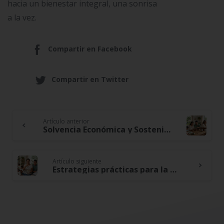
hacia un bienestar integral, una sonrisa
a la vez.
Compartir en Facebook
Compartir en Twitter
Artículo anterior
Continue
Solvencia Económica y Sostenibilidad: Nuevas Estrategias en Tus Finanzas para un Futuro Sostenible
Reading
Artículo siguiente
Estrategias prácticas para la gestión emocional en tiempos de incertidumbre