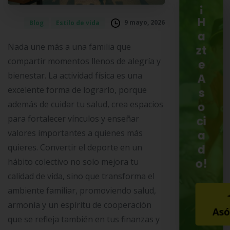
¡
H
9 mayo, 2026
Blog
Estilo de vida
a
Nada une más a una familia que
zt
compartir momentos llenos de alegría y
e
bienestar. La actividad física es una
A
excelente forma de lograrlo, porque
s
además de cuidar tu salud, crea espacios
o
para fortalecer vínculos y enseñar
ci
valores importantes a quienes más
a
quieres. Convertir el deporte en un
d
o!
hábito colectivo no solo mejora tu
calidad de vida, sino que transforma el
ambiente familiar, promoviendo salud,
armonía y un espíritu de cooperación
Asó
que se refleja también en tus finanzas y