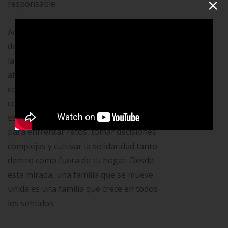
×
responsable.
Además, ejercitar juntos es una forma
de enseñanza cooperativa. Tal como en
la economía familiar aprenden juntos a
ahorrar, proteger y decidir con
conciencia, en el deporte construyen
confianza, respeto y responsabilidad.
Estos pilares forman una base sólida
para enfrentar retos, tomar decisiones
complejas y cultivar la solidaridad tanto
dentro como fuera de tu hogar. Desde
esta mirada, una familia que se mueve
unida es una familia que crece en todos
los sentidos.