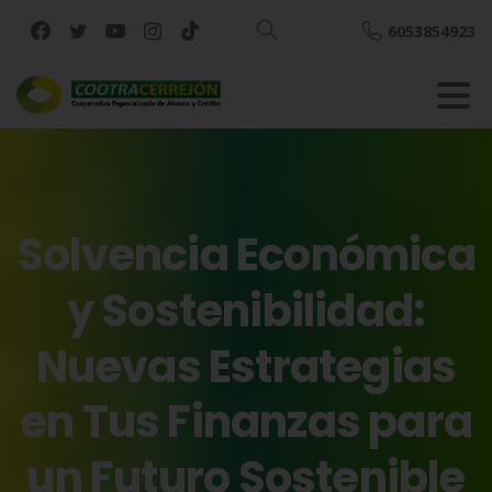
6053854923
Buscar
Solvencia
Económica
y
Sostenibilidad:
Nuevas
Estrategias
en
Tus
Finanzas
para
un
Futuro
Sostenible