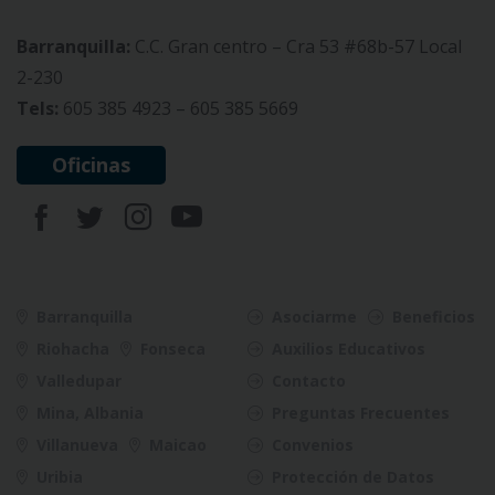
Barranquilla:
C.C. Gran centro – Cra 53 #68b-57 Local
2-230
Tels:
605 385 4923 – 605 385 5669
Oficinas
Barranquilla
Asociarme
Beneficios
Riohacha
Fonseca
Auxilios Educativos
Valledupar
Contacto
Mina, Albania
Preguntas Frecuentes
Villanueva
Maicao
Convenios
Uribia
Protección de Datos