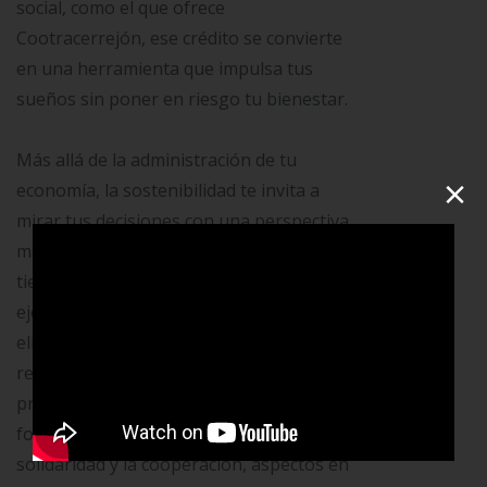
social, como el que ofrece
Cootracerrejón, ese crédito se convierte
en una herramienta que impulsa tus
sueños sin poner en riesgo tu bienestar.
Más allá de la administración de tu
×
economía, la sostenibilidad te invita a
mirar tus decisiones con una perspectiva
más amplia, pensando en el impacto que
tienen en tu entorno y comunidad. Por
ejemplo, al consumir con conciencia,
eliges productos y servicios que
respetan el medio ambiente y
promueven el desarrollo local. También
fomentas relaciones basadas en la
solidaridad y la cooperación, aspectos en