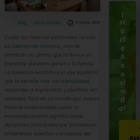
¡
H
8 mayo, 2026
Blog
Estilo de vida
a
Cuidar tus finanzas personales no solo
zt
es cuestión de números, sino de
e
construir un camino que te lleve a un
A
bienestar duradero para ti y tu familia.
s
La solvencia económica es ese equilibrio
o
que te permite vivir con tranquilidad,
ci
responder a imprevistos y planificar sin
a
ansiedad. Pero en un mundo que avanza
d
o!
hacia la sostenibilidad, cuidar tu
economía también significa tomar
decisiones conscientes que promuevan
el bienestar colectivo y el cuidado del
Asó