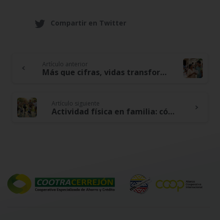
Compartir en Twitter
Artículo anterior
Continue
Más que cifras, vidas transformadas: la evolución de Cootracerrejón en 40 años
Reading
Artículo siguiente
Actividad física en familia: cómo convertir el deporte en un hábito colectivo