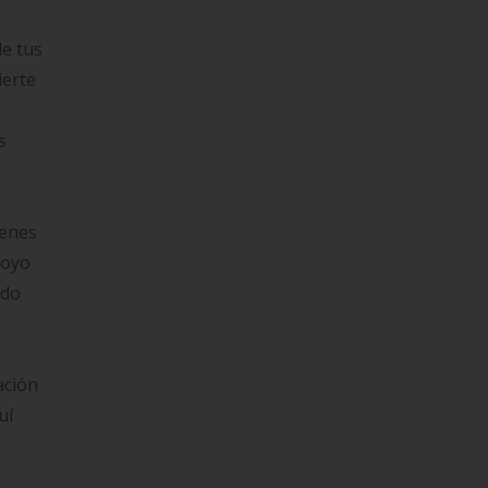
de tus
ierte
s
ienes
poyo
ndo
ación
uí