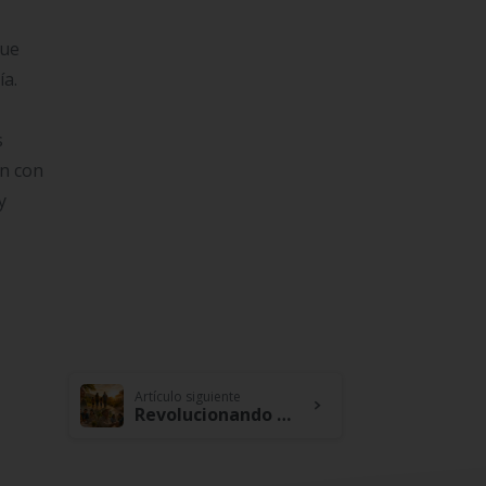
que
ía.
s
ón con
y
Artículo siguiente
Revolucionando el cooperativismo: Cootracerrejón, 40 años y seguimos soñando en grande