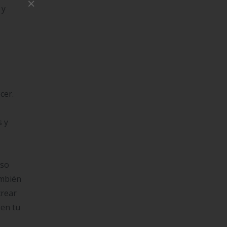
×
 y
cer.
s y
eso
ambién
crear
 en tu