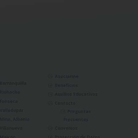
Asociarme
Barranquilla
Beneficios
Riohacha
Auxilios Educativos
Fonseca
Contacto
Valledupar
Preguntas
Mina, Albania
Frecuentes
Villanueva
Convenios
Maicao
Protección de Datos