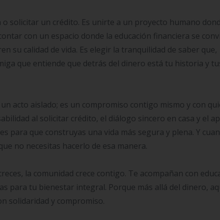
ta o solicitar un crédito. Es unirte a un proyecto humano don
ntar con un espacio donde la educación financiera se conv
en su calidad de vida. Es elegir la tranquilidad de saber que,
ga que entiende que detrás del dinero está tu historia y tu
s un acto aislado; es un compromiso contigo mismo y con qu
bilidad al solicitar crédito, el diálogo sincero en casa y el a
tes para que construyas una vida más segura y plena. Y cua
a que no necesitas hacerlo de esa manera.
eces, la comunidad crece contigo. Te acompañan con educ
as para tu bienestar integral. Porque más allá del dinero, aq
on solidaridad y compromiso.