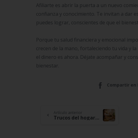
Afiliarte es abrir la puerta a un nuevo com
confianza y conocimiento. Te invitan a dar e
puedes lograr, conscientes de que el bienes
Porque tu salud financiera y emocional imp
crecen de la mano, fortaleciendo tu vida y l
el dinero es ahora. Déjate acompañar y co
bienestar.
Compartir en
Continue
Artículo anterior
Trucos del hogar para ahorrar sin darte cuenta
Reading