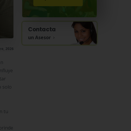
Contacta
un Asesor
o, 2026
en
nfluye
tar
o solo
n tu
 brinde