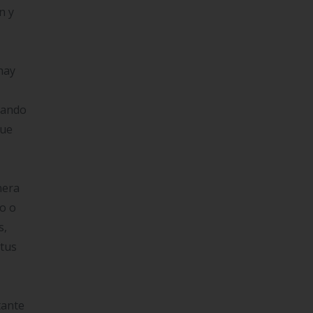
n y
hay
izando
que
nera
bo o
s,
 tus
tante